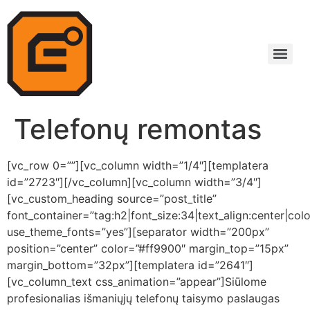
Telefonų remontas
[vc_row 0=””][vc_column width=”1/4″][templatera
id=”2723″][/vc_column][vc_column width=”3/4″]
[vc_custom_heading source=”post_title”
font_container=”tag:h2|font_size:34|text_align:center|co
use_theme_fonts=”yes”][separator width=”200px”
position=”center” color=”#ff9900″ margin_top=”15px”
margin_bottom=”32px”][templatera id=”2641″]
[vc_column_text css_animation=”appear”]Siūlome
profesionalias išmaniųjų telefonų taisymo paslaugas