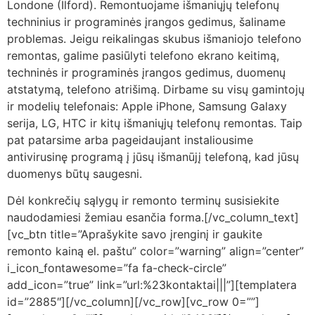
Londone (Ilford). Remontuojame išmaniųjų telefonų
techninius ir programinės įrangos gedimus, šaliname
problemas. Jeigu reikalingas skubus išmaniojo telefono
remontas, galime pasiūlyti telefono ekrano keitimą,
techninės ir programinės įrangos gedimus, duomenų
atstatymą, telefono atrišimą. Dirbame su visų gamintojų
ir modelių telefonais: Apple iPhone, Samsung Galaxy
serija, LG, HTC ir kitų išmaniųjų telefonų remontas. Taip
pat patarsime arba pageidaujant instaliousime
antivirusinę programą į jūsų išmanūjį telefoną, kad jūsų
duomenys būtų saugesni.
Dėl konkrečių sąlygų ir remonto terminų susisiekite
naudodamiesi žemiau esančia forma.[/vc_column_text]
[vc_btn title=”Aprašykite savo įrenginį ir gaukite
remonto kainą el. paštu” color=”warning” align=”center”
i_icon_fontawesome=”fa fa-check-circle”
add_icon=”true” link=”url:%23kontaktai|||”][templatera
id=”2885″][/vc_column][/vc_row][vc_row 0=””]