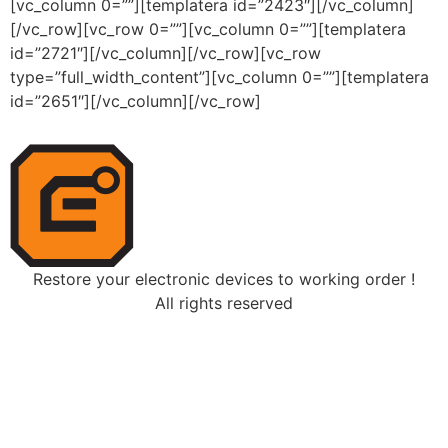
[vc_column 0=””][templatera id=”2423″][/vc_column]
[/vc_row][vc_row 0=””][vc_column 0=””][templatera
id=”2721″][/vc_column][/vc_row][vc_row
type=”full_width_content”][vc_column 0=””][templatera
id=”2651″][/vc_column][/vc_row]
Restore your electronic devices to working order !
All rights reserved